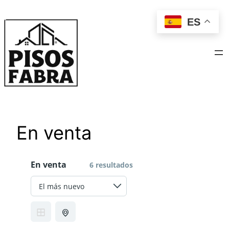
Saltar
ES
al
contenido
En venta
En venta
6 resultados